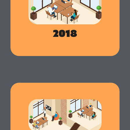
Notre équipe relève un nouveau défi en
développant le premier ATS offrant une vision
globale des candidats. Softy est conçu pour être un
logiciel de recrutement intuitif et complet, adaptable
à toutes les entreprises grâce à ses nombreuses
fonctionnalités. Ce qui distingue Softy, c'est que les
recruteurs se concentrent sur les compétences
2018
comportementales des candidats plutôt que sur leur
CV.
Lancement du logiciel Skeely
Dans le but de continuer à aider les RH dans leurs
missions quotidiennes, Altagile lance un nouvel outil
: Skeely. Ce logiciel d’entretien annuel et de GPEC
va permettre aux entreprises de gérer les