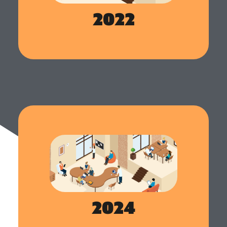
compétences de leurs collaborateurs et développer
2022
une stratégie de talent management.
Cette année est cruciale pour
Altagile !
L'introduction de nouveaux modules pour Softy et
Skeely tels que le onboarding ou la gestion des
compétences va apporter une réelle valeur ajoutée
aux solutions de la suite Altagile. Softy va également
s'étendre en dehors de la France avec le lancement
du projet Softy Espagne. Grâce à notre partenaire
2024
Open talento, Softy pourra soutenir les recruteurs
espagnols dans l'amélioration de leurs processus
de recrutement.