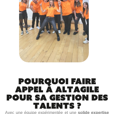
Onboarding
Accompagnez vos collaborateurs dans leur
intégration au sein de votre entreprise grâce au
Pourquoi FAIRE
module de onboarding de l’ATS recrutement Softy.
APPEL à Altagile
pour sa gestion des
Voir toutes les fonctionnalités
talents ?
Avec une équipe expérimentée et une
solide expertise