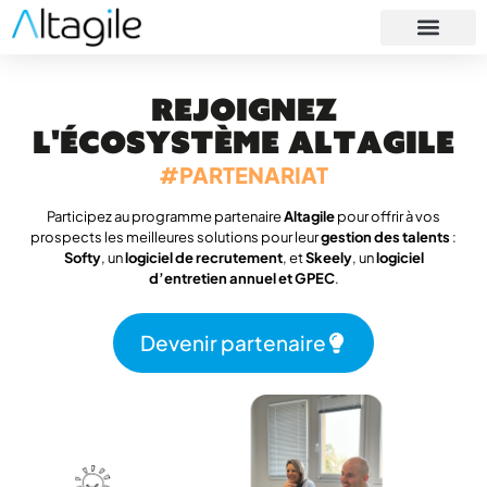
SOFTY
Rejoignez
l'écosystème Altagile
#PARTENARIAT
Participez au programme partenaire
Altagile
pour offrir à vos
prospects les meilleures solutions pour leur
gestion des talents
:
Softy
, un
logiciel de recrutement
, et
Skeely
, un
logiciel
d’entretien annuel et GPEC
.
Devenir partenaire
Test de recrutement
Avec les tests de recrutement, évaluez chaque