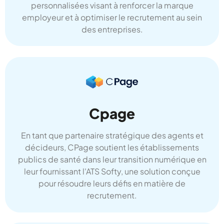
personnalisées visant à renforcer la marque
employeur et à optimiser le recrutement au sein
des entreprises.
Cpage
Onboarding
En tant que partenaire stratégique des agents et
Accompagnez vos collaborateurs dans leur
décideurs, CPage soutient les établissements
intégration au sein de votre entreprise grâce au
publics de santé dans leur transition numérique en
module de onboarding de l’ATS recrutement
leur fournissant l'ATS Softy, une solution conçue
Softy.
pour résoudre leurs défis en matière de
recrutement.
Voir toutes les fonctionnalités