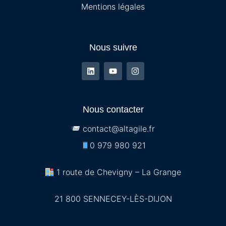
Mentions légales
Nous suivre
Nous contacter
contact@altagile.fr
Site carrière
0 979 980 921
Captez les talents et valorisez votre image
1 route de Chevigny – La Grange
employeur grâce au module marque employeur et
au site carrière du logiciel Softy.
21 800 SENNECEY-LÈS-DIJON