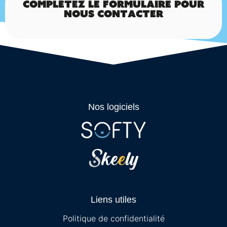
Complétez le formulaire pour
candidat pour découvrir leurs connaissances, leurs
nous contacter
compétences comportementales et techniques.
Nos logiciels
Multidiffusion
Multipliez vos chances de recruter des candidats
Liens utiles
en utilisant la multidiffusion sur le logiciel de
recrutement Softy.
Politique de confidentialité