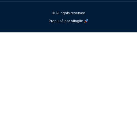
© All rights reserved
Propulsé par Altagile
Onboarding
Accompagnez vos collaborateurs dans leur
intégration au sein de votre entreprise grâce au
module de onboarding de l’ATS recrutement Softy.
Voir toutes les fonctionnalités